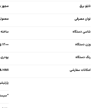
تابلو برق
مجهز به
توان مصرفی
معمولی : 25 کیلو وات – سه 
شاسی دستگاه
ساخته 
وزن دستگاه
1200 Kg
رنگ دستگاه
پودری –
امکانات سفارشی
PLC & HMI ( ص
پارتیش
“سیستم 