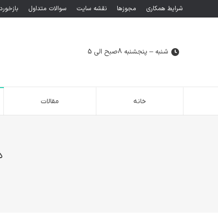
شرایط همکاری
مجوزها
نقشه سایت
سوالات متداول
بازخورد
شنبه – پنجشنبه 8صبح الی 5
خانه
مقالات
د