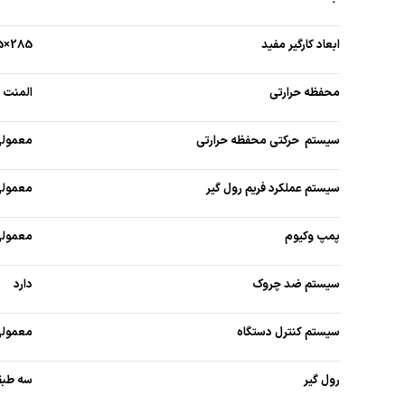
ابعاد کارگیر مفید
285×125 Cm: سایز معمولی
محفظه حرارتی
المنت برقی – 1000 &
سیستم حرکتی محفظه حرارتی
معمولی
سیستم عملکرد فریم رول گیر
معمولی
پمپ وکیوم
معمولی : 100 متر مکعب در ساعت 
سیستم ضد چروک
دارد
سیستم کنترل دستگاه
معمولی
رول گیر
سه طبق