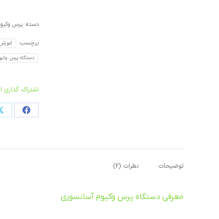
دسته:
پرس وکیو
برچسب:
آموزش 
دستگاه پرس وکی
اشتراک گذاری 
اشتراک
اشتراک
اشتراک
اشتراک
اشتراک
در
در
در
در
در
فیسبوک
ایکس
لینکدین
پینترست
واتساپ
توضیحات
نظرات (2)
معرفی دستگاه پرس وکیوم آسانسوری