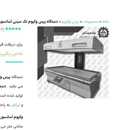
خانه
»
محصولات
»
پرس وکیوم
»
دستگاه پرس وکیوم تک سینی آسانسور
(
2
ب
امتیازدهی
2
5.00
از 5 در
امتیازدهی
برای دریافت قی
مشتری
تماس بگیرید
دستگاه
پرس وک
می باشد .
دستگ
تولید شده است
و
اپراتور
به راحت
وکیوم آسانسور
سانتی متر می 