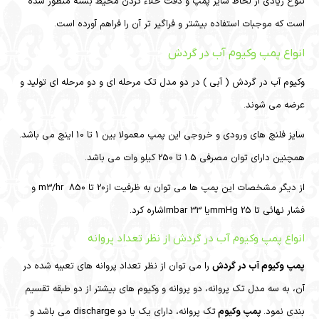
تنوع زیادی از لحاظ سایز پمپ و دقت خلاء کردن محیط بسته منظور شده
است که موجبات استفاده بیشتر و فراگیر تر آن را فراهم آورده است.
انواع پمپ وکیوم آب در گردش
وکیوم آب در گردش ( آبی ) در دو مدل تک مرحله ای و دو مرحله ای تولید و
عرضه می شوند.
سایز فلنچ های ورودی و خروجی این پمپ معمولا بین 1 تا 10 اینچ می باشد.
همچنین دارای توان مصرفی 1.5 تا 250 کیلو وات می باشد.
از دیگر مشخصات این پمپ ها می توان به ظرفیت از20 تا 850 m3/hr و
فشار نهائی تا 25 mmHgیا mbar 33اشاره کرد.
انواع پمپ وکیوم آب در گردش از نظر تعداد پروانه
پمپ وکیوم آب در گردش
را می توان از نظر تعداد پروانه های تعبیه شده در
آن، به سه مدل تک پروانه، دو پروانه و وکیوم های بیشتر از دو طبقه تقسیم
بندی نمود.
پمپ وکیوم
تک پروانه، دارای یک یا دو discharge می باشد و