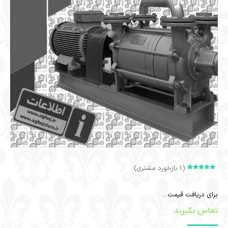
(
1
بازخورد مشتری)
امتیازدهی
1
5.00
از 5 در
امتیازدهی
برای دریافت قیمت...
مشتری
تماس بگیرید