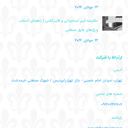
22 جولای, 2026
مقایسه فیبر استخوانی و فایبرگلاس | راهنمای انتخاب
ورق‌های عایق صنعتی
22 جولای, 2026
ارتباط با شرکت
آدرس:
تهران- میدان امام خمینی - بازار تهران/پردیس / شهرک صنعتی خرمدشت
شماره های تماس:
09120728707
رایانامه: