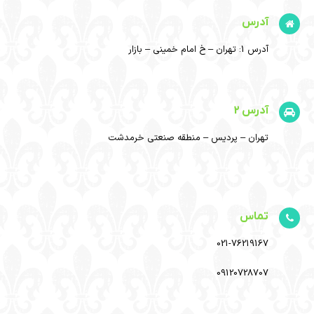
آدرس
آدرس 1: تهران – خ امام خمینی – بازار
آدرس 2
تهران – پردیس – منطقه صنعتی خرمدشت
تماس
021-76219167
09120728707