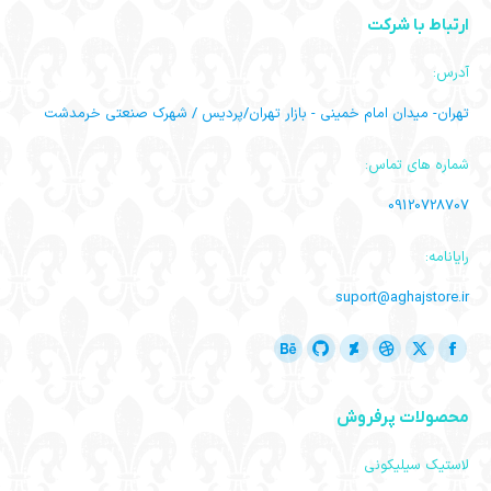
ارتباط با شرکت
آدرس:
تهران- میدان امام خمینی - بازار تهران/پردیس / شهرک صنعتی خرمدشت
شماره های تماس:
09120728707
رایانامه:
suport@aghajstore.ir
ما را دنبال کنید در:
فیسبوک
ایکس
دریبل
گیت
Deviantart
بیهنس
باز
باز
باز
باز
هاب
باز
محصولات پرفروش
کردن
کردن
کردن
کردن
باز
کردن
برگه
برگه
برگه
برگه
کردن
برگه
لاستیک سیلیکونی
در
در
در
در
برگه
در