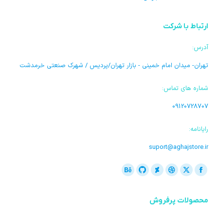
ارتباط با شرکت
آدرس:
تهران- میدان امام خمینی - بازار تهران/پردیس / شهرک صنعتی خرمدشت
شماره های تماس:
09120728707
رایانامه:
suport@aghajstore.ir
ما را دنبال کنید در:
فیسبوک
ایکس
دریبل
گیت
Deviantart
بیهنس
باز
باز
باز
باز
هاب
باز
محصولات پرفروش
کردن
کردن
کردن
کردن
باز
کردن
برگه
برگه
برگه
برگه
کردن
برگه