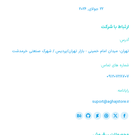
22 جولای, 2026
ارتباط با شرکت
آدرس:
تهران- میدان امام خمینی - بازار تهران/پردیس / شهرک صنعتی خرمدشت
شماره های تماس:
09120728707
رایانامه:
suport@aghajstore.ir
ما را دنبال کنید در:
فیسبوک
ایکس
دریبل
گیت
Deviantart
بیهنس
باز
باز
باز
باز
هاب
باز
محصولات پرفروش
کردن
کردن
کردن
کردن
باز
کردن