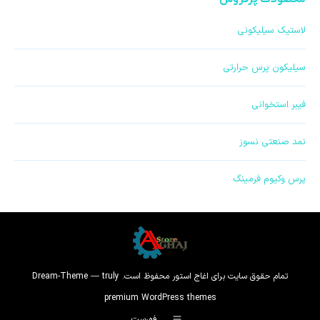
برگه
برگه
برگه
برگه
کردن
برگه
لاستیک سیلیکونی
در
در
در
در
برگه
در
پنجره
پنجره
پنجره
پنجره
در
پنجره
سیلیکون پرس حرارتی
جدید
جدید
جدید
جدید
پنجره
جدید
جدید
فیبر استخوانی
نمد صنعتی نسوز
پرس وکیوم فرمینگ
تمام حقوق سایت برای اغاج استور محفوظ است. Dream-Theme — truly
premium WordPress themes
فهرست