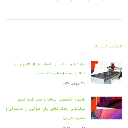
اشتراک
اشتراک
اشتراک
اشتراک
اشتراک
در
در
در
در
در
فیسبوک
پینترست
لینکدین
ایکس
واتساپ
ناوبری
مطلب
مطالب مشابه
تفاوت فیبر استخوانی با سایر متریال‌های زیر میز
CNC چیست | مقایسه تخصصی
30 جولای, 2026
راهنمای تخصصی انتخاب و خرید پارچه نسوز
سیلیکونی؛ راهکار نهایی برای جلوگیری از چسبندگی و
تخریب حرارتی