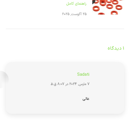
راهنمای کامل
25 آگوست, 2025
1 دیدگاه
Sadati
:
7 مارس, 2024 در 8:07 ق.ظ
عالی