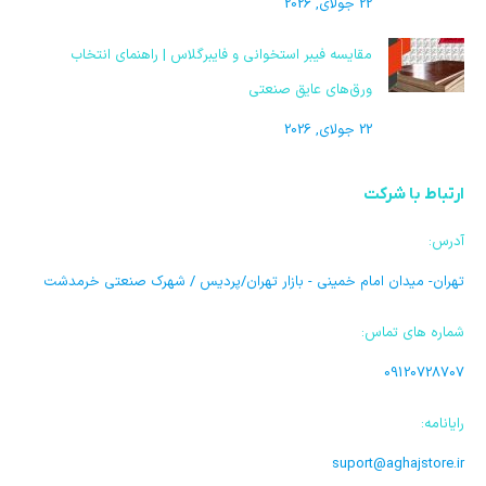
22 جولای, 2026
مقایسه فیبر استخوانی و فایبرگلاس | راهنمای انتخاب
ورق‌های عایق صنعتی
22 جولای, 2026
ارتباط با شرکت
آدرس:
تهران- میدان امام خمینی - بازار تهران/پردیس / شهرک صنعتی خرمدشت
شماره های تماس:
09120728707
رایانامه:
suport@aghajstore.ir