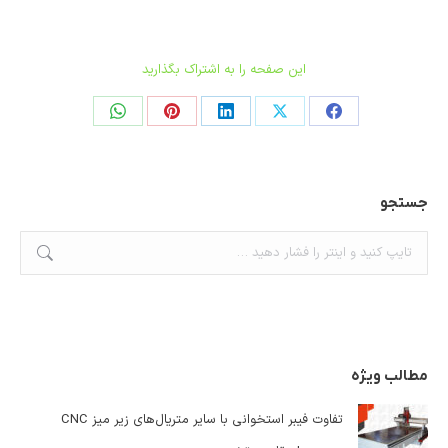
این صفحه را به اشتراک بگذارید
اشتراک
اشتراک
اشتراک
اشتراک
اشتراک
در
در
در
در
در
فیسبوک
ایکس
لینکدین
پینترست
واتساپ
جستجو
جستجو:
مطالب ویژه
تفاوت فیبر استخوانی با سایر متریال‌های زیر میز CNC