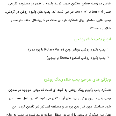
خاص در زمینه صنایع سنگین جهت تولید وکیوم یا خلاء در محدوده تقریبی
فشار torr 0.01 تا torr 0.001 طراحی شده اند. پمپ های وکیوم روغن در گردش،
پمپ هایی مطمئن برای عملکرد طولانی مدت در کاربردهای خلاء متوسط و
خلاء بالا هستند.
انواع پمپ خلاء روغنی
پمپ وکیوم روغنی روتاری وین (Rotary Vane یا پره دوار)
پمپ وکیوم روغنی اسکرو (Screw یا پیچی)
ویژگی های طراحی پمپ خلاء رینگ روغن
عملکرد پمپ وکیوم رینگ روغنی به گونه ای است که روغن موجود در مخزن
پمپ وکیوم، بین روتور و پره های آن منتقل می شود که این عمل سبب می
شود سیلینگ مورد نیاز بین پره ها و محفظه استاتور نیز تأمین گردد، این
عمل نیز خنک کاری روتور را از طریق انتقال حرارت تولید شده در پمپ به خارج