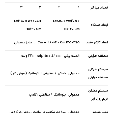
تعداد میز کار
1
2
2
3
L=1150 x W=205 x
L=850 x W=205 x
ابعاد دستگاه
H=140 Cm
H=140 Cm
ابعاد کارگیر مفید
295×125 Cm – 260×110 Cm : سایز معمولی
محفظه حرارتی
المنت برقی – 1000 & 1500 وات – 220 ولت
سیستم حرکتی
معمولی : دستی / سفارشی : اتوماتیک ( موتور دار )
محفظه حرارتی
سیستم عملکرد
معمولی : پنوماتیک / سفارشی : کلمپ
فریم رول گیر
پمپ وکیوم
معمولی : 100 متر مکعب در ساعت – روغن در گردش