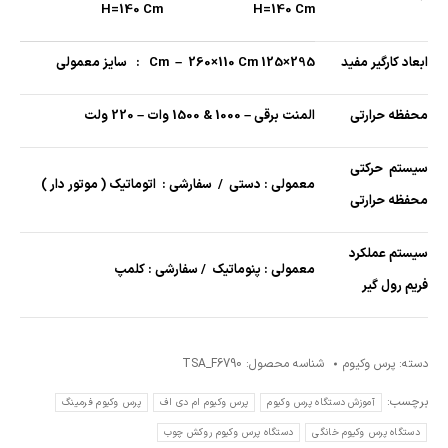
H=140 Cm
H=140 Cm
ابعاد کارگیر مفید
295×125 Cm – 260×110 Cm : سایز معمولی
محفظه حرارتی
المنت برقی – 1000 & 1500 وات – 220 ولت
سیستم حرکتی
معمولی : دستی / سفارشی : اتوماتیک ( موتور دار )
محفظه حرارتی
سیستم عملکرد
معمولی : پنوماتیک / سفارشی : کلمپ
فریم رول گیر
دسته:
پرس وکیوم
شناسه محصول:
TSA_F6790
برچسب:
آموزش دستگاه پرس وکیوم
پرس وکیوم ام دی اف
پرس وکیوم فرمینگ
دستگاه پرس وکیوم خانگی
دستگاه پرس وکیوم روکش چوب