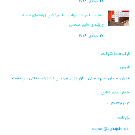
22 جولای, 2026
مقایسه فیبر استخوانی و فایبرگلاس | راهنمای انتخاب
ورق‌های عایق صنعتی
22 جولای, 2026
ارتباط با شرکت
آدرس:
تهران- میدان امام خمینی - بازار تهران/پردیس / شهرک صنعتی خرمدشت
شماره های تماس:
09120728707
رایانامه:
suport@aghajstore.ir