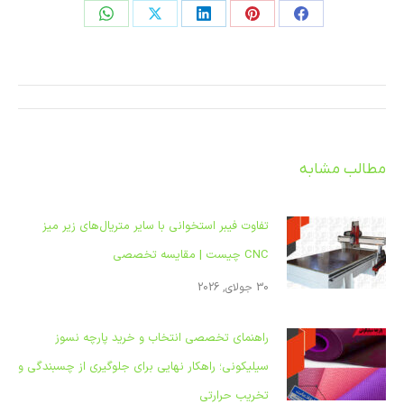
اشتراک
اشتراک
اشتراک
اشتراک
اشتراک
در
در
در
در
در
فیسبوک
پینترست
لینکدین
ایکس
واتساپ
ناوبری
مطلب
مطالب مشابه
تفاوت فیبر استخوانی با سایر متریال‌های زیر میز
CNC چیست | مقایسه تخصصی
30 جولای, 2026
راهنمای تخصصی انتخاب و خرید پارچه نسوز
سیلیکونی؛ راهکار نهایی برای جلوگیری از چسبندگی و
تخریب حرارتی