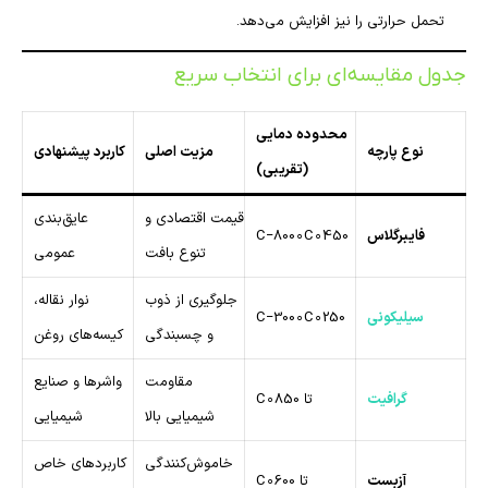
تحمل حرارتی را نیز افزایش می‌دهد.
جدول مقایسه‌ای برای انتخاب سریع
محدوده دمایی
نوع پارچه
مزیت اصلی
کاربرد پیشنهادی
(تقریبی)
قیمت اقتصادی و
عایق‌بندی
فایبرگلاس
450∘C−800∘C
تنوع بافت
عمومی
جلوگیری از ذوب
نوار نقاله،
سیلیکونی
250∘C−300∘C
و چسبندگی
کیسه‌های روغن
مقاومت
واشرها و صنایع
گرافیت
تا
850∘C
شیمیایی بالا
شیمیایی
خاموش‌کنندگی
کاربردهای خاص
آزبست
تا
600∘C