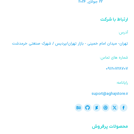
22 جولای, 2026
ارتباط با شرکت
آدرس:
تهران- میدان امام خمینی - بازار تهران/پردیس / شهرک صنعتی خرمدشت
شماره های تماس:
09120728707
رایانامه:
suport@aghajstore.ir
ما را دنبال کنید در:
فیسبوک
ایکس
دریبل
گیت
Deviantart
بیهنس
باز
باز
باز
باز
هاب
باز
محصولات پرفروش
کردن
کردن
کردن
کردن
باز
کردن