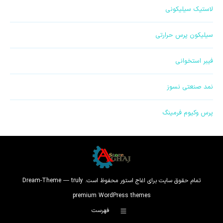
برگه
برگه
برگه
برگه
کردن
برگه
لاستیک سیلیکونی
در
در
در
در
برگه
در
پنجره
پنجره
پنجره
پنجره
در
پنجره
سیلیکون پرس حرارتی
جدید
جدید
جدید
جدید
پنجره
جدید
جدید
فیبر استخوانی
نمد صنعتی نسوز
پرس وکیوم فرمینگ
تمام حقوق سایت برای اغاج استور محفوظ است. Dream-Theme — truly
premium WordPress themes
فهرست