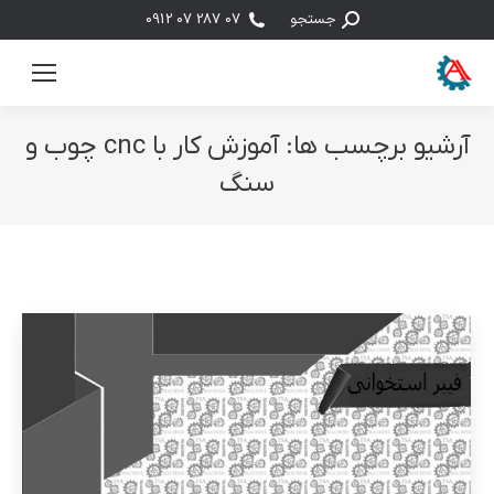
جستجو:
جستجو
07 287 07 0912
آرشیو برچسب ها:
آموزش کار با cnc چوب و
سنگ
مکان شما: