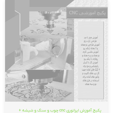
پکیج آموزش اپراتوری cnc چوب و سنگ و شیشه +