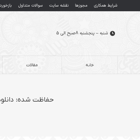
شرایط همکاری
مجوزها
نقشه سایت
سوالات متداول
بازخورد
شنبه – پنجشنبه 8صبح الی 5
خانه
مقالات
حفاظت شده: دانلود پکیج آموزشی آرتکم 8