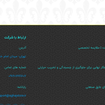
ارتباط با شرکت
آدرس:
تهران- میدان امام خ
ار نهایی برای جلوگیری از چسبندگی و تخریب حرارتی
شماره های تماس:
09120728707
های عایق صنعتی
رایانامه:
uport@aghajstore.ir