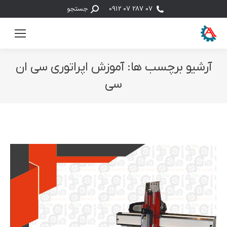
جستجو:
07 287 07 0912
جستجو
آرشیو برچسب ها:
آموزش اپراتوری سی ان
سی
مکان شما: