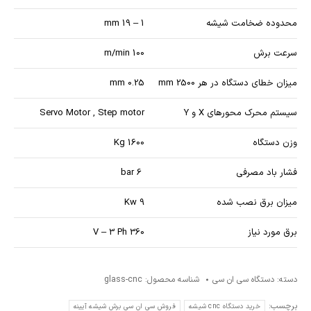
محدوده ضخامت شیشه
1 – 19 mm
سرعت برش
100 m/min
میزان خطای دستگاه در هر mm 2500
0.25 mm
سیستم محرک محورهای X و Y
Servo Motor , Step motor
وزن دستگاه
1600 Kg
فشار باد مصرفی
6 bar
میزان برق نصب شده
9 Kw
برق مورد نیاز
360 V – 3 Ph
دسته:
دستگاه سی ان سی
شناسه محصول:
glass-cnc
برچسب:
خرید دستگاه cnc شیشه
فروش سی ان سی برش شیشه آیینه