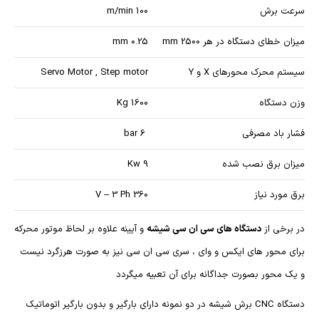
سرعت برش
100 m/min
میزان خطای دستگاه در هر mm 2500
0.25 mm
سیستم محرک محورهای X و Y
Servo Motor , Step motor
وزن دستگاه
1600 Kg
فشار باد مصرفی
6 bar
میزان برق نصب شده
9 Kw
برق مورد نیاز
360 V – 3 Ph
در برخی از
دستگاه های سی ان سی شیشه
و آیینه علاوه بر لحاظ موتور محرکه
برای محور های ایکس و وای ، سری سی ان سی نیز به صورت هرزگرد نیست
و یک محور بصورت جداگانه برای آن تعبیه میگردد
دستگاه CNC برش شیشه در دو نمونه دارای بارگیر و بدون بارگیر اتوماتیک