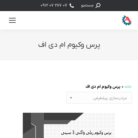
جستجو:
جستجو
07 287 07 0912
پرس وکیوم ام دی اف
مکان شما:
خانه
»
پرس وکیوم ام دی اف