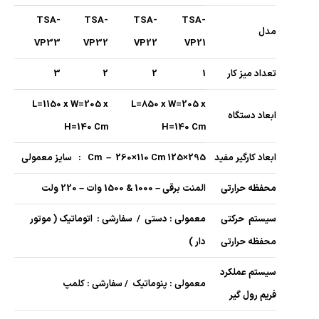
TSA-
TSA-
TSA-
TSA-
مدل
VP33
VP32
VP22
VP21
تعداد میز کار
1
2
2
3
L=1150 x W=205 x
L=850 x W=205 x
ابعاد دستگاه
H=140 Cm
H=140 Cm
ابعاد کارگیر مفید
295×125 Cm – 260×110 Cm : سایز معمولی
محفظه حرارتی
المنت برقی – 1000 & 1500 وات – 220 ولت
سیستم حرکتی
معمولی : دستی / سفارشی : اتوماتیک ( موتور
محفظه حرارتی
دار )
سیستم عملکرد
معمولی : پنوماتیک / سفارشی : کلمپ
فریم رول گیر