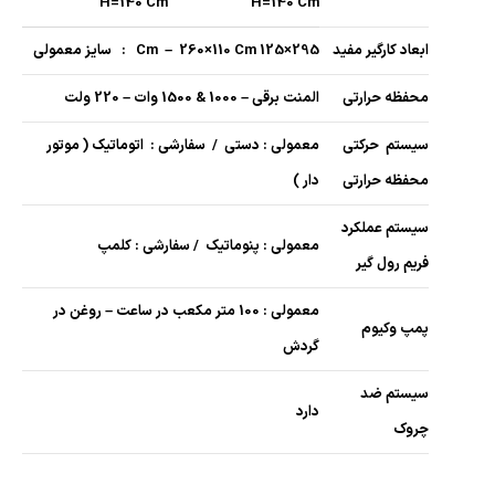
H=140 Cm
H=140 Cm
ابعاد کارگیر مفید
295×125 Cm – 260×110 Cm : سایز معمولی
محفظه حرارتی
المنت برقی – 1000 & 1500 وات – 220 ولت
سیستم حرکتی
معمولی : دستی / سفارشی : اتوماتیک ( موتور
محفظه حرارتی
دار )
سیستم عملکرد
معمولی : پنوماتیک / سفارشی : کلمپ
فریم رول گیر
معمولی : 100 متر مکعب در ساعت – روغن در
پمپ وکیوم
گردش
سیستم ضد
دارد
چروک