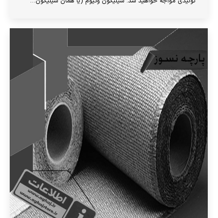
تولیدی مواجه خواهید شد. سیلیکون وکیوم (یا همان سیلیکون…