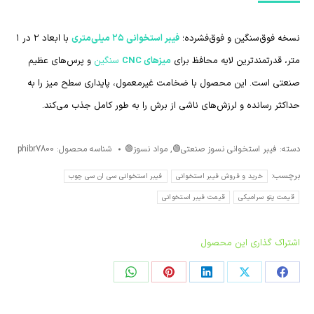
نسخه فوق‌سنگین و فوق‌فشرده؛
فیبر استخوانی ۲۵ میلی‌متری
با ابعاد ۲ در ۱
متر، قدرتمندترین لایه محافظ برای
میزهای CNC
سنگین
و پرس‌های عظیم
صنعتی است. این محصول با ضخامت غیرمعمول، پایداری سطح میز را به
حداکثر رسانده و لرزش‌های ناشی از برش را به طور کامل جذب می‌کند.
دسته:
فیبر استخوانی نسوز صنعتی🟢
,
مواد نسوز🟢
شناسه محصول:
phibr7800
برچسب:
خرید و فروش فیبر استخوانی
فیبر استخوانی سی ان سی چوب
قیمت پتو سرامیکی
قیمت فیبر استخوانی
اشتراک گذاری این محصول
اشتراک
اشتراک
اشتراک
در
در
در