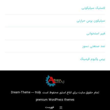
برگه
برگه
برگه
برگه
کردن
برگه
لاستیک سیلیکونی
در
در
در
در
برگه
در
پنجره
پنجره
پنجره
پنجره
در
پنجره
سیلیکون پرس حرارتی
جدید
جدید
جدید
جدید
پنجره
جدید
جدید
فیبر استخوانی
نمد صنعتی نسوز
پرس وکیوم فرمینگ
تمام حقوق سایت برای اغاج استور محفوظ است. Dream-Theme — truly
premium WordPress themes
فهرست