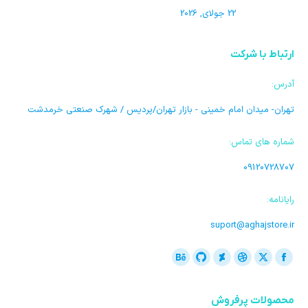
22 جولای, 2026
ارتباط با شرکت
آدرس:
تهران- میدان امام خمینی - بازار تهران/پردیس / شهرک صنعتی خرمدشت
شماره های تماس:
09120728707
رایانامه:
suport@aghajstore.ir
ما را دنبال کنید در:
فیسبوک
ایکس
دریبل
گیت
Deviantart
بیهنس
باز
باز
باز
باز
هاب
باز
محصولات پرفروش
کردن
کردن
کردن
کردن
باز
کردن