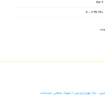
9 Kw
360 V – 3 Ph
مت...
مینی - بازار تهران/پردیس / شهرک صنعتی خرمدشت