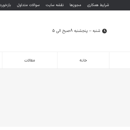
شرایط همکاری
مجوزها
نقشه سایت
سوالات متداول
بازخورد
شنبه – پنجشنبه 8صبح الی 5
خانه
مقالات