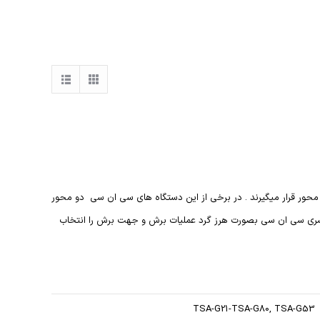
ر زمره ی دستگاه های دو محور و 3 محور قرار میگیرند . در برخی از این دستگاه های سی ان سی دو محور
و سری سی ان سی بصورت هرز گرد عملیات برش و جهت برش را انتخاب
TSA-G21-TSA-G80, TSA-G53