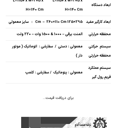
L=1150 x W=205 x
L=850 x W=205 x
ابعاد دستگاه
H=140 Cm
H=140 Cm
ابعاد کارگیر مفید
295×125 Cm – 260×110 Cm : سایز معمولی
محفظه حرارتی
المنت برقی – 1000 & 1500 وات – 220 ولت
سیستم حرکتی
معمولی : دستی / سفارشی : اتوماتیک ( موتور
محفظه حرارتی
دار )
سیستم عملکرد
معمولی : پنوماتیک / سفارشی : کلمپ
فریم رول گیر
برای دریافت قیمت...