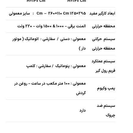
H=140 Cm
H=140 Cm
ابعاد کارگیر مفید
295×125 Cm – 260×110 Cm : سایز معمولی
محفظه حرارتی
المنت برقی – 1000 & 1500 وات – 220 ولت
سیستم حرکتی
معمولی : دستی / سفارشی : اتوماتیک ( موتور
محفظه حرارتی
دار )
سیستم عملکرد
معمولی : پنوماتیک / سفارشی : کلمپ
فریم رول گیر
معمولی : 100 متر مکعب در ساعت – روغن در
پمپ وکیوم
گردش
سیستم ضد
دارد
چروک