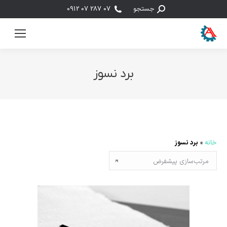
جستجو:
جستجو
07 287 07 0912
برد نسوز
مکان شما:
خانه
»
برد نسوز