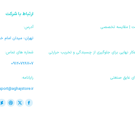
ارتباط با شرکت
آدرس:
تهران- میدان امام خ
ار نهایی برای جلوگیری از چسبندگی و تخریب حرارتی
شماره های تماس:
09120728707
های عایق صنعتی
رایانامه:
uport@aghajstore.ir
ما را دنبال کنید در:
فیسبوک
ایکس
دریبل
rt
باز
باز
باز
با
کردن
کردن
کردن
کر
برگه
برگه
برگه
بر