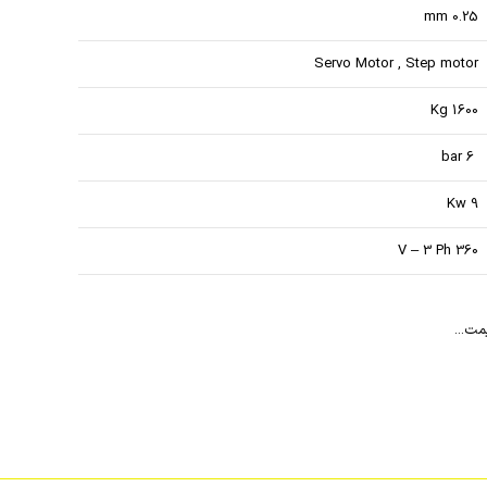
0.25 mm
Servo Motor , Step motor
1600 Kg
6 bar
9 Kw
360 V – 3 Ph
مت...