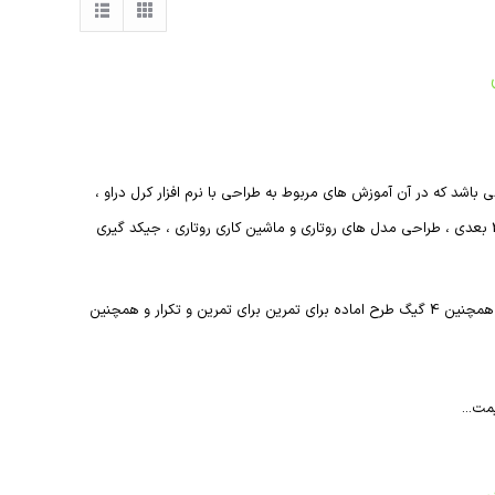
گیگابایت فایل می باشد که در آن آموزش های مربوط به طراحی با نرم افزار کرل دراو ،
صفر تا صد طراحی ، ماشین کاری ، ابزار شناسی ، طراحی 3 بعدی ، ماشین کاری 3 بعدی ، طراحی مدل های روتاری و ماشین کاری روتاری ، جیکد گیری
علاوه بر موارد فوق آموزش نصب و راه اندازی کنترلر های رادونیکس و مچ تری و همچنین 4 گیگ طرح اماده برای تمرین برای تمرین و تکرار و همچنین
مت...