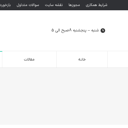
شرایط همکاری
مجوزها
نقشه سایت
سوالات متداول
بازخورد
شنبه – پنجشنبه 8صبح الی 5
خانه
مقالات