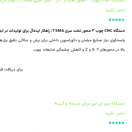
دستگاه CNC چوب ۳ محور تخت (۲ در ۴ متر) سری TSM5 | ابعاد بزرگ
تماس بگیرید
امتیاز
5.00
از
5
دستگاه CNC چوب ۳ محور تخت سری TSM5؛ راهکار ایده‌آل برای تولیدات در ابعاد بزرگ.
پاسخگوی نیاز صنایع مبلمان و دکوراسیون داخلی برای برش و حکاکی دقیق پنل‌
بالا در محورهای X، Y و Z و کاهش چشمگیر ضایعات چوب.
برای دریافت قی
دستگاه سی ان سی برش شیشه و آیینه
تماس بگیرید
امتیاز
5.00
از
5