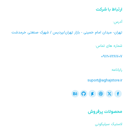
ارتباط با شرکت
آدرس:
تهران- میدان امام خمینی - بازار تهران/پردیس / شهرک صنعتی خرمدشت
شماره های تماس:
09120728707
رایانامه:
suport@aghajstore.ir
ما را دنبال کنید در:
فیسبوک
ایکس
دریبل
گیت
Deviantart
بیهنس
باز
باز
باز
باز
هاب
باز
محصولات پرفروش
کردن
کردن
کردن
کردن
باز
کردن
برگه
برگه
برگه
برگه
کردن
برگه
لاستیک سیلیکونی
در
در
در
در
برگه
در