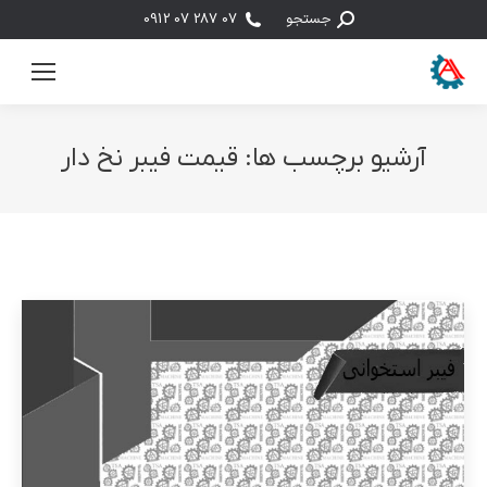
جستجو:
جستجو
07 287 07 0912
آرشیو برچسب ها:
قیمت فیبر نخ دار
مکان شما: