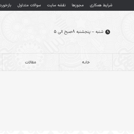
شرایط همکاری
مجوزها
نقشه سایت
سوالات متداول
بازخورد
شنبه – پنجشنبه 8صبح الی 5
خانه
مقالات