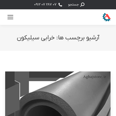
جستجو:
جستجو
07 287 07 0912
آرشیو برچسب ها:
خرابی سیلیکون
مکان شما: