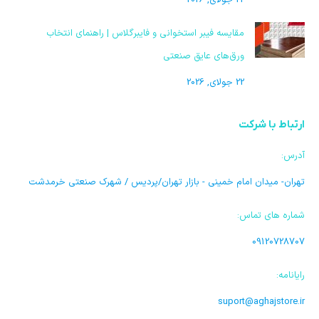
مقایسه فیبر استخوانی و فایبرگلاس | راهنمای انتخاب
ورق‌های عایق صنعتی
22 جولای, 2026
ارتباط با شرکت
آدرس:
تهران- میدان امام خمینی - بازار تهران/پردیس / شهرک صنعتی خرمدشت
شماره های تماس:
09120728707
رایانامه:
suport@aghajstore.ir