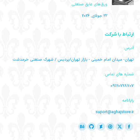
ورق‌های عایق صنعتی
22 جولای, 2026
ارتباط با شرکت
آدرس:
تهران- میدان امام خمینی - بازار تهران/پردیس / شهرک صنعتی خرمدشت
شماره های تماس:
09120728707
رایانامه:
suport@aghajstore.ir
ما را دنبال کنید در:
فیسبوک
ایکس
دریبل
گیت
Deviantart
بیهنس
باز
باز
باز
باز
هاب
باز