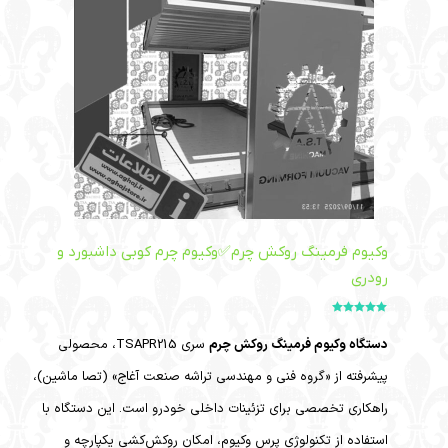
وکیوم فرمینگ روکش چرم✅وکیوم چرم کوبی داشبورد و
رودری
امتیاز
5.00
از
5
دستگاه وکیوم فرمینگ روکش چرم
سری TSAPR215، محصولی
پیشرفته از «گروه فنی و مهندسی تراشه صنعت آغاج» (تصا ماشین)،
راهکاری تخصصی برای تزئینات داخلی خودرو است. این دستگاه با
استفاده از تکنولوژی پرس وکیوم، امکان روکش‌کشی یکپارچه و