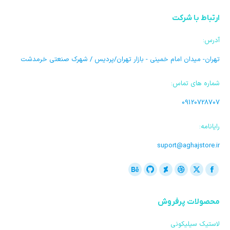
ارتباط با شرکت
آدرس:
تهران- میدان امام خمینی - بازار تهران/پردیس / شهرک صنعتی خرمدشت
شماره های تماس:
09120728707
رایانامه:
suport@aghajstore.ir
ما را دنبال کنید در:
فیسبوک
ایکس
دریبل
گیت
Deviantart
بیهنس
باز
باز
باز
باز
هاب
باز
محصولات پرفروش
کردن
کردن
کردن
کردن
باز
کردن
برگه
برگه
برگه
برگه
کردن
برگه
لاستیک سیلیکونی
در
در
در
در
برگه
در