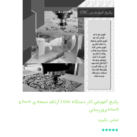
پکیج آموزشی کار دستگاه cnc | آرتکم نسخه ی 2008 و
2009+بروزرسانی
تماس بگیرید
امتیاز
5.00
از