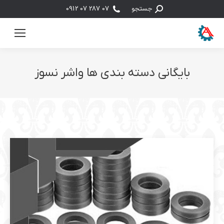
جستجو:
جستجو
07 287 07 0912
بایگانی دسته بندی ها
واشر نسوز
مکان شما: